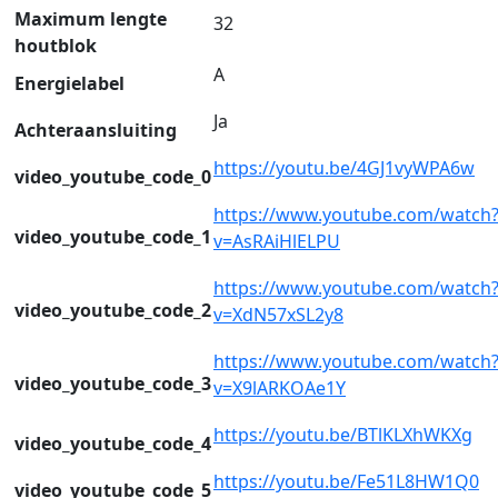
Maximum lengte
32
houtblok
A
Energielabel
Ja
Achteraansluiting
https://youtu.be/4GJ1vyWPA6w
video_youtube_code_0
https://www.youtube.com/watch
video_youtube_code_1
v=AsRAiHlELPU
https://www.youtube.com/watch
video_youtube_code_2
v=XdN57xSL2y8
https://www.youtube.com/watch
video_youtube_code_3
v=X9lARKOAe1Y
https://youtu.be/BTlKLXhWKXg
video_youtube_code_4
https://youtu.be/Fe51L8HW1Q0
video_youtube_code_5