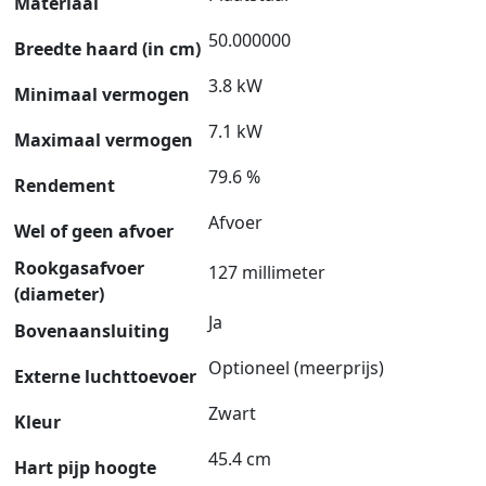
Materiaal
50.000000
Breedte haard (in cm)
3.8 kW
Minimaal vermogen
7.1 kW
Maximaal vermogen
79.6 %
Rendement
Afvoer
Wel of geen afvoer
Rookgasafvoer
127 millimeter
(diameter)
Ja
Bovenaansluiting
Optioneel (meerprijs)
Externe luchttoevoer
Zwart
Kleur
45.4 cm
Hart pijp hoogte