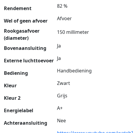
82 %
Rendement
Afvoer
Wel of geen afvoer
Rookgasafvoer
150 millimeter
(diameter)
Ja
Bovenaansluiting
Ja
Externe luchttoevoer
Handbediening
Bediening
Zwart
Kleur
Grijs
Kleur 2
A+
Energielabel
Nee
Achteraansluiting
https://www.youtube.com/watch