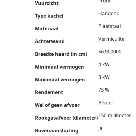
Front
Vuurzicht
Hangend
Type kachel
Plaatstaal
Materiaal
Vermiculite
Achterwand
56.900000
Breedte haard (in cm)
4 kW
Minimaal vermogen
8 kW
Maximaal vermogen
75 %
Rendement
Afvoer
Wel of geen afvoer
150 millimeter
Rookgasafvoer (diameter)
Ja
Bovenaansluiting