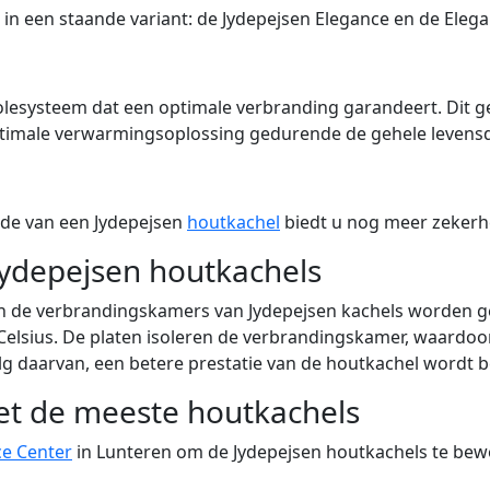
 in een staande variant: de Jydepejsen Elegance en de Elega
rolesysteem dat een optimale verbranding garandeert. Dit g
optimale verwarmingsoplossing gedurende de gehele levensd
iode van een Jydepejsen
houtkachel
biedt u nog meer zekerh
Jydepejsen houtkachels
in de verbrandingskamers van Jydepejsen kachels worden ge
 Celsius. De platen isoleren de verbrandingskamer, waardo
lg daarvan, een betere prestatie van de houtkachel wordt b
et de meeste houtkachels
ce Center
in Lunteren om de Jydepejsen houtkachels te be