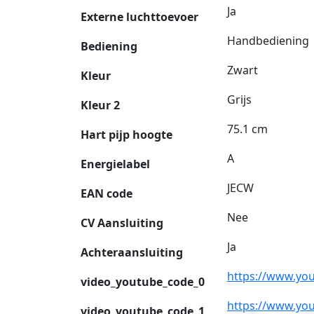
Ja
Externe luchttoevoer
Handbediening
Bediening
Zwart
Kleur
Grijs
Kleur 2
75.1 cm
Hart pijp hoogte
A
Energielabel
JECW
EAN code
Nee
CV Aansluiting
Ja
Achteraansluiting
https://www.yo
video_youtube_code_0
https://www.yo
video_youtube_code_1