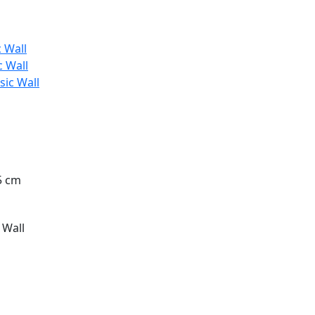
 Wall
c Wall
sic Wall
,5 cm
 Wall