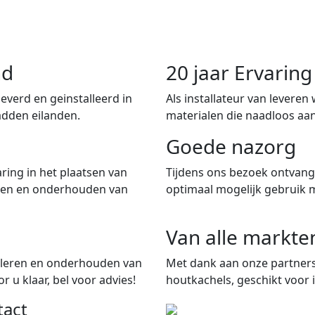
nd
20 jaar Ervari
verd en geinstalleerd in
Als installateur van leveren
adden eilanden.
materialen die naadloos aan
Goede nazorg
ring in het plaatsen van
Tijdens ons bezoek ontvangt
iten en onderhouden van
optimaal mogelijk gebruik 
Van alle markte
talleren en onderhouden van
Met dank aan onze partners
 u klaar, bel voor advies!
houtkachels, geschikt voor i
tact