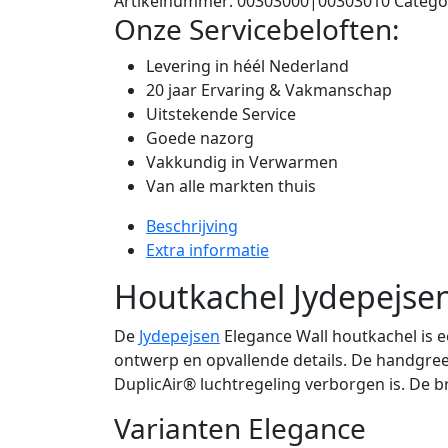
Artikelnummer:
00303000|00303010
Catego
Onze Servicebeloften:
Levering in héél Nederland
20 jaar Ervaring & Vakmanschap
Uitstekende Service
Goede nazorg
Vakkundig in Verwarmen
Van alle markten thuis
Beschrijving
Extra informatie
Houtkachel Jydepejsen
De
Jydepejsen
Elegance Wall houtkachel is 
ontwerp en opvallende details. De handgreep
DuplicAir® luchtregeling verborgen is. De 
Varianten Elegance