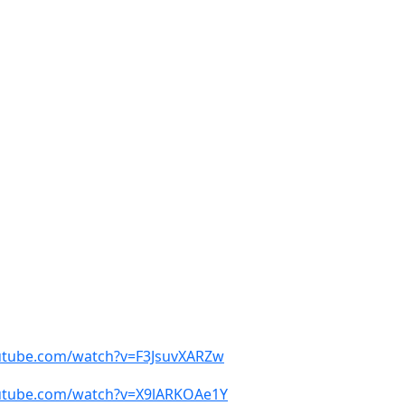
utube.com/watch?v=F3JsuvXARZw
utube.com/watch?v=X9lARKOAe1Y