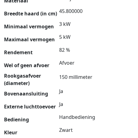
Materiaal
45.800000
Breedte haard (in cm)
3 kW
Minimaal vermogen
5 kW
Maximaal vermogen
82 %
Rendement
Afvoer
Wel of geen afvoer
Rookgasafvoer
150 millimeter
(diameter)
Ja
Bovenaansluiting
Ja
Externe luchttoevoer
Handbediening
Bediening
Zwart
Kleur