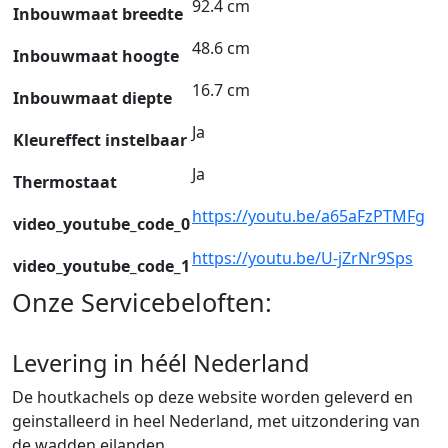
92.4 cm
Inbouwmaat breedte
48.6 cm
Inbouwmaat hoogte
16.7 cm
Inbouwmaat diepte
Ja
Kleureffect instelbaar
Ja
Thermostaat
https://youtu.be/a65aFzPTMFg
video_youtube_code_0
https://youtu.be/U-jZrNr9Sps
video_youtube_code_1
Onze Servicebeloften:
Levering in héél Nederland
De houtkachels op deze website worden geleverd en
geinstalleerd in heel Nederland, met uitzondering van
de wadden eilanden.