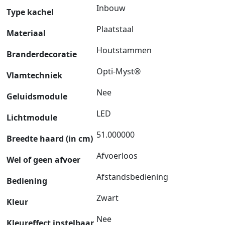
Inbouw
Type kachel
Plaatstaal
Materiaal
Houtstammen
Branderdecoratie
Opti-Myst®
Vlamtechniek
Nee
Geluidsmodule
LED
Lichtmodule
51.000000
Breedte haard (in cm)
Afvoerloos
Wel of geen afvoer
Afstandsbediening
Bediening
Zwart
Kleur
Nee
Kleureffect instelbaar