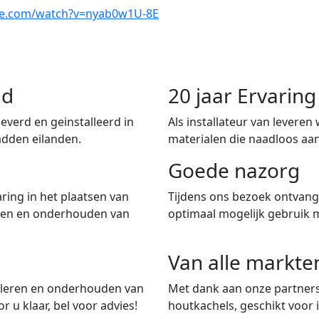
be.com/watch?v=nyab0w1U-8E
nd
20 jaar Ervari
verd en geinstalleerd in
Als installateur van leveren
adden eilanden.
materialen die naadloos aan
Goede nazorg
ring in het plaatsen van
Tijdens ons bezoek ontvangt
iten en onderhouden van
optimaal mogelijk gebruik 
Van alle markte
talleren en onderhouden van
Met dank aan onze partners
 u klaar, bel voor advies!
houtkachels, geschikt voor i