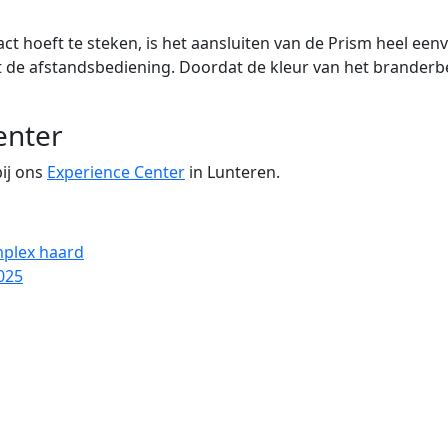
act hoeft te steken, is het aansluiten van de Prism heel ee
met de afstandsbediening. Doordat de kleur van het branderb
enter
bij ons
Experience Center
in Lunteren.
mplex haard
025