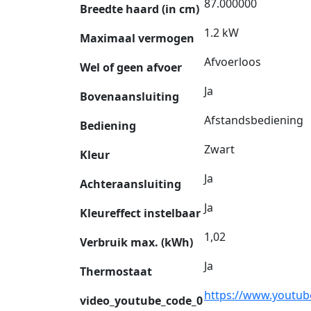
87.000000
Breedte haard (in cm)
1.2 kW
Maximaal vermogen
Afvoerloos
Wel of geen afvoer
Ja
Bovenaansluiting
Afstandsbediening
Bediening
Zwart
Kleur
Ja
Achteraansluiting
Ja
Kleureffect instelbaar
1,02
Verbruik max. (kWh)
Ja
Thermostaat
https://www.youtub
video_youtube_code_0