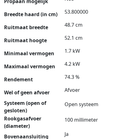
Propaan mogelijk
53.800000
Breedte haard (in cm)
48.7 cm
Ruitmaat breedte
52.1 cm
Ruitmaat hoogte
1.7 kW
Minimaal vermogen
4.2 kW
Maximaal vermogen
74.3 %
Rendement
Afvoer
Wel of geen afvoer
Systeem (open of
Open systeem
gesloten)
Rookgasafvoer
100 millimeter
(diameter)
Ja
Bovenaansluiting