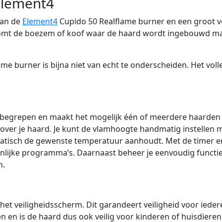
Element4
van de
Element4
Cupido 50 Realflame burner en een groot v
komt de boezem of koof waar de haard wordt ingebouwd ma
me burner is bijna niet van echt te onderscheiden. Het vol
inbegrepen en maakt het mogelijk één of meerdere haarden
 over je haard. Je kunt de vlamhoogte handmatig instellen m
atisch de gewenste temperatuur aanhoudt. Met de timer 
onlijke programma’s. Daarnaast beheer je eenvoudig functies 
n.
het veiligheidsscherm. Dit garandeert veiligheid voor ieder
tten en is de haard dus ook veilig voor kinderen of huisdie