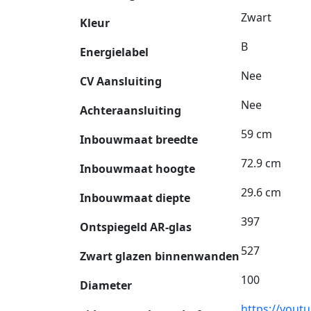
Zwart
Kleur
B
Energielabel
Nee
CV Aansluiting
Nee
Achteraansluiting
59 cm
Inbouwmaat breedte
72.9 cm
Inbouwmaat hoogte
29.6 cm
Inbouwmaat diepte
397
Ontspiegeld AR-glas
527
Zwart glazen binnenwanden
100
Diameter
https://you