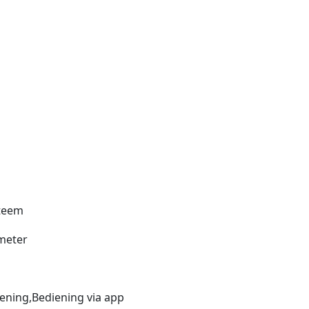
steem
imeter
ening,Bediening via app