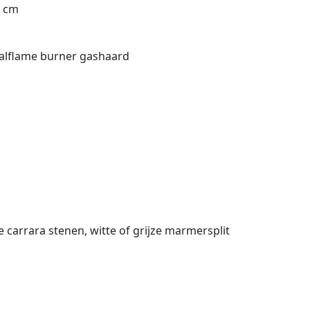
9 cm
alflame burner gashaard
e carrara stenen, witte of grijze marmersplit