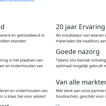
nd
20 jaar Ervari
verd en geinstalleerd in
Als installateur van leveren
adden eilanden.
materialen die naadloos aan
Goede nazorg
ring in het plaatsen van
Tijdens ons bezoek ontvangt
iten en onderhouden van
optimaal mogelijk gebruik 
Van alle markte
talleren en onderhouden van
Met dank aan onze partners
 u klaar, bel voor advies!
houtkachels, geschikt voor i