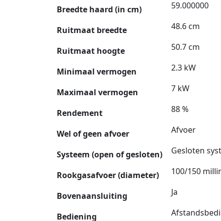
59.000000
Breedte haard (in cm)
48.6 cm
Ruitmaat breedte
50.7 cm
Ruitmaat hoogte
2.3 kW
Minimaal vermogen
7 kW
Maximaal vermogen
88 %
Rendement
Afvoer
Wel of geen afvoer
Gesloten sy
Systeem (open of gesloten)
100/150 mill
Rookgasafvoer (diameter)
Ja
Bovenaansluiting
Afstandsbedi
Bediening