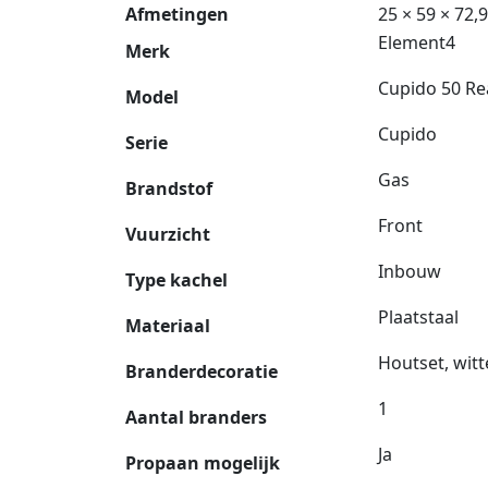
Afmetingen
25 × 59 × 72,
Element4
Merk
Cupido 50 Re
Model
Cupido
Serie
Gas
Brandstof
Front
Vuurzicht
Inbouw
Type kachel
Plaatstaal
Materiaal
Houtset, witt
Branderdecoratie
1
Aantal branders
Ja
Propaan mogelijk