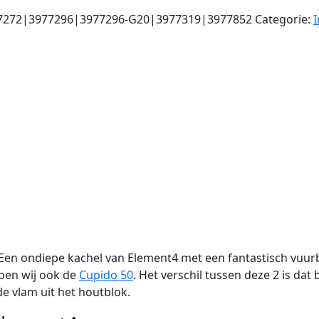
7272|3977296|3977296-G20|3977319|3977852
Categorie:
 Een ondiepe kachel van Element4 met een fantastisch vuurb
ben wij ook de
Cupido 50
. Het verschil tussen deze 2 is da
e vlam uit het houtblok.