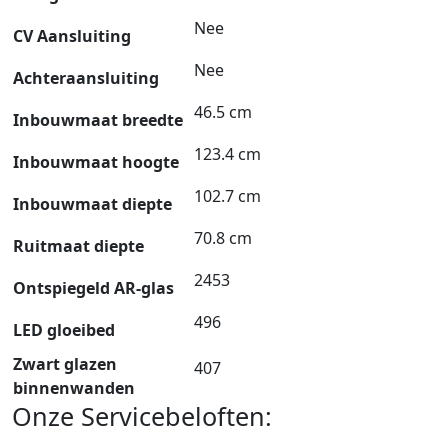
Nee
CV Aansluiting
Nee
Achteraansluiting
46.5 cm
Inbouwmaat breedte
123.4 cm
Inbouwmaat hoogte
102.7 cm
Inbouwmaat diepte
70.8 cm
Ruitmaat diepte
2453
Ontspiegeld AR-glas
496
LED gloeibed
Zwart glazen
407
binnenwanden
Onze Servicebeloften: