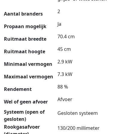
2
Aantal branders
Ja
Propaan mogelijk
70.4 cm
Ruitmaat breedte
45 cm
Ruitmaat hoogte
2.9 kW
Minimaal vermogen
7.3 kW
Maximaal vermogen
88 %
Rendement
Afvoer
Wel of geen afvoer
Systeem (open of
Gesloten systeem
gesloten)
Rookgasafvoer
130/200 millimeter
(diameter)