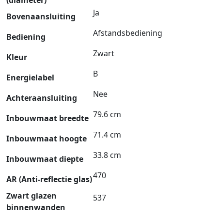
Ja
Bovenaansluiting
Afstandsbediening
Bediening
Zwart
Kleur
B
Energielabel
Nee
Achteraansluiting
79.6 cm
Inbouwmaat breedte
71.4 cm
Inbouwmaat hoogte
33.8 cm
Inbouwmaat diepte
470
AR (Anti-reflectie glas)
Zwart glazen
537
binnenwanden