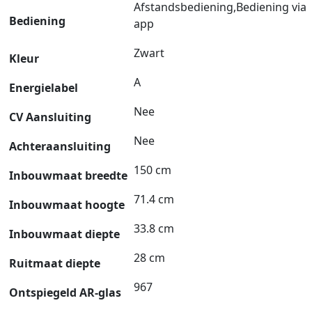
Afstandsbediening,Bediening via
Bediening
app
Zwart
Kleur
A
Energielabel
Nee
CV Aansluiting
Nee
Achteraansluiting
150 cm
Inbouwmaat breedte
71.4 cm
Inbouwmaat hoogte
33.8 cm
Inbouwmaat diepte
28 cm
Ruitmaat diepte
967
Ontspiegeld AR-glas