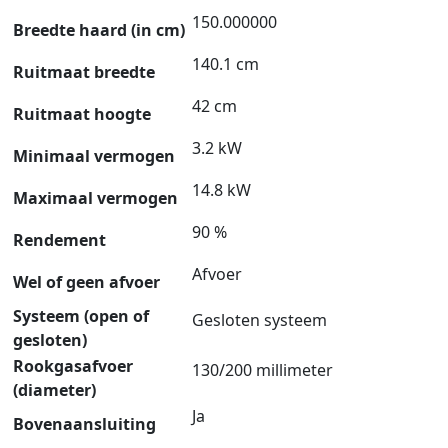
150.000000
Breedte haard (in cm)
140.1 cm
Ruitmaat breedte
42 cm
Ruitmaat hoogte
3.2 kW
Minimaal vermogen
14.8 kW
Maximaal vermogen
90 %
Rendement
Afvoer
Wel of geen afvoer
Systeem (open of
Gesloten systeem
gesloten)
Rookgasafvoer
130/200 millimeter
(diameter)
Ja
Bovenaansluiting