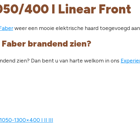
050/400 I Linear Front
Faber
weer een mooie elektrische haard toegevoegd aan 
 Faber brandend zien?
randend zien? Dan bent u van harte welkom in ons
Experie
 1050-1300×400 I II III