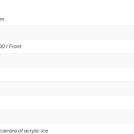
cm
0 I Front
carrara of acrylic ice