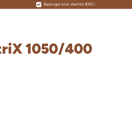
Bezorgd voor slechts €90,-
triX 1050/400