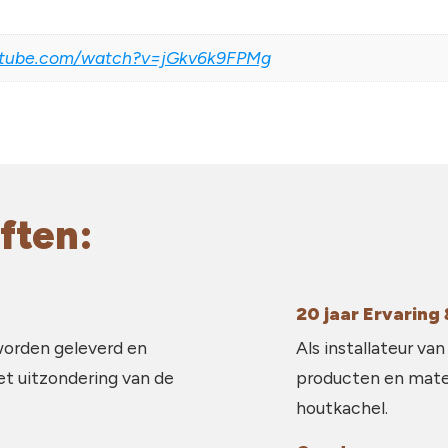
utube.com/watch?v=jGkv6k9FPMg
ften:
20 jaar Ervarin
worden geleverd en
Als installateur van
et uitzondering van de
producten en mater
houtkachel.