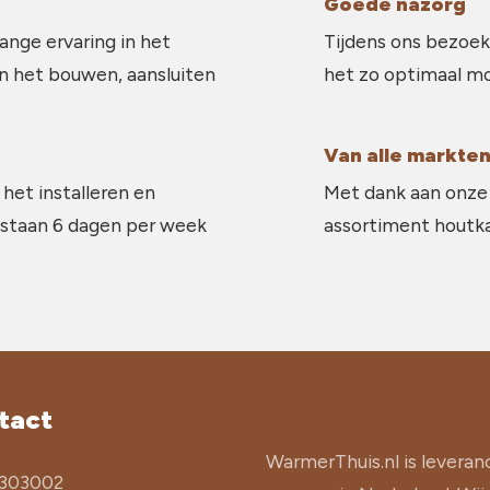
Goede nazorg
ange ervaring in het
Tijdens ons bezoek
in het bouwen, aansluiten
het zo optimaal mo
Van alle markten
 het installeren en
Met dank aan onze 
 staan 6 dagen per week
assortiment houtkac
tact
WarmerThuis.nl is leveran
303002