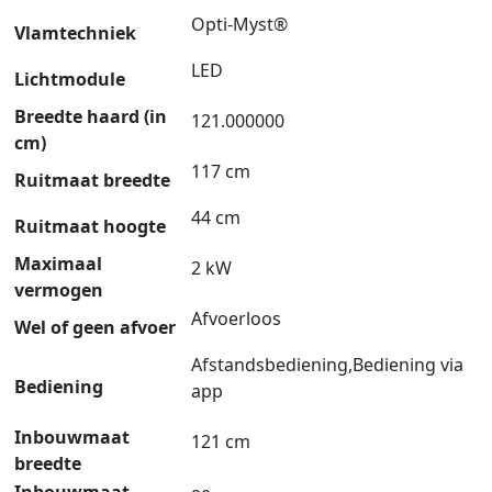
Opti-Myst®
Vlamtechniek
LED
Lichtmodule
Breedte haard (in
121.000000
cm)
117 cm
Ruitmaat breedte
44 cm
Ruitmaat hoogte
Maximaal
2 kW
vermogen
Afvoerloos
Wel of geen afvoer
Afstandsbediening,Bediening via
Bediening
app
Inbouwmaat
121 cm
breedte
Inbouwmaat