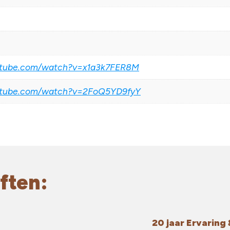
utube.com/watch?v=x1a3k7FER8M
utube.com/watch?v=2FoQ5YD9fyY
ften:
20 jaar Ervarin