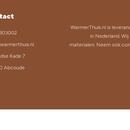
tact
WarmerThuis.nl is leveran
303002
in Nederland. Wij
warmerthuis.nl
materialen. Neem ook cont
ndse Kade 7
JD Abcoude