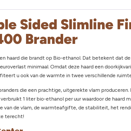
ble Sided Slimline F
1400 Brander
een haard die brandt op Bio-ethanol. Dat betekent dat d
euroverlast minimaal. Omdat deze haard een doorkijkvaria
ofiteert u ook van de warmte in twee verschillende ruimt
 branders die een prachtige, uitgerekte vlam produceren
erbruikt 1 liter bio-ethanol per uur waardoor de haard ma
te van de vlam, de warmteafgifte, de stabiliteit, het re
te terecht!
Center