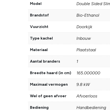
Double Sided Sli
Model
Bio-Ethanol
Brandstof
Doorkijk
Vuurzicht
Inbouw
Type kachel
Plaatstaal
Materiaal
1
Aantal branders
165.000000
Breedte haard (in cm)
9.8 kW
Maximaal vermogen
Afvoerloos
Wel of geen afvoer
Handbediening
Bediening