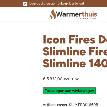
Eenvoudig en gemakkelijk bestellen!
Icon Fires 
Slimline Fi
Slimline 14
€
5.832,00
incl. BTW
Toevoegen aan winkelwagen
Artikelnummer:
SLIMFBDS1650B