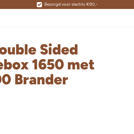
Bezorgd voor slechts €90,-
Double Sided
rebox 1650 met
00 Brander