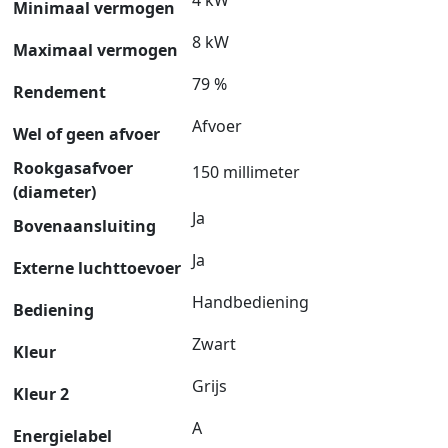
Minimaal vermogen
8 kW
Maximaal vermogen
79 %
Rendement
Afvoer
Wel of geen afvoer
Rookgasafvoer
150 millimeter
(diameter)
Ja
Bovenaansluiting
Ja
Externe luchttoevoer
Handbediening
Bediening
Zwart
Kleur
Grijs
Kleur 2
A
Energielabel