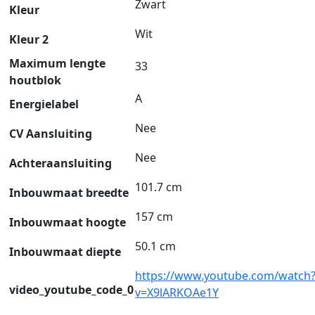
Zwart
Kleur
Wit
Kleur 2
Maximum lengte
33
houtblok
A
Energielabel
Nee
CV Aansluiting
Nee
Achteraansluiting
101.7 cm
Inbouwmaat breedte
157 cm
Inbouwmaat hoogte
50.1 cm
Inbouwmaat diepte
https://www.youtube.com/watch
video_youtube_code_0
v=X9lARKOAe1Y