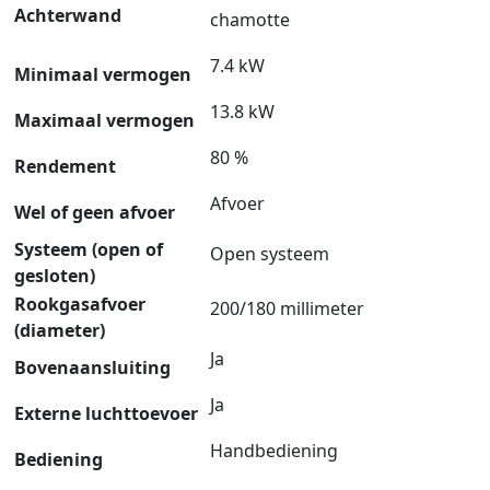
Achterwand
chamotte
7.4 kW
Minimaal vermogen
13.8 kW
Maximaal vermogen
80 %
Rendement
Afvoer
Wel of geen afvoer
Systeem (open of
Open systeem
gesloten)
Rookgasafvoer
200/180 millimeter
(diameter)
Ja
Bovenaansluiting
Ja
Externe luchttoevoer
Handbediening
Bediening