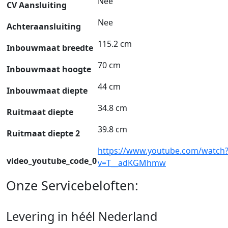
Nee
CV Aansluiting
Nee
Achteraansluiting
115.2 cm
Inbouwmaat breedte
70 cm
Inbouwmaat hoogte
44 cm
Inbouwmaat diepte
34.8 cm
Ruitmaat diepte
39.8 cm
Ruitmaat diepte 2
https://www.youtube.com/watch
video_youtube_code_0
v=T__adKGMhmw
Onze Servicebeloften:
Levering in héél Nederland