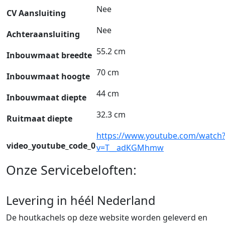
Nee
CV Aansluiting
Nee
Achteraansluiting
55.2 cm
Inbouwmaat breedte
70 cm
Inbouwmaat hoogte
44 cm
Inbouwmaat diepte
32.3 cm
Ruitmaat diepte
https://www.youtube.com/watch
video_youtube_code_0
v=T__adKGMhmw
Onze Servicebeloften:
Levering in héél Nederland
De houtkachels op deze website worden geleverd en