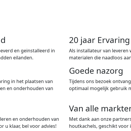
nd
20 jaar Ervari
verd en geinstalleerd in
Als installateur van leveren
adden eilanden.
materialen die naadloos aan
Goede nazorg
ring in het plaatsen van
Tijdens ons bezoek ontvangt
iten en onderhouden van
optimaal mogelijk gebruik 
Van alle markte
talleren en onderhouden van
Met dank aan onze partners
 u klaar, bel voor advies!
houtkachels, geschikt voor i