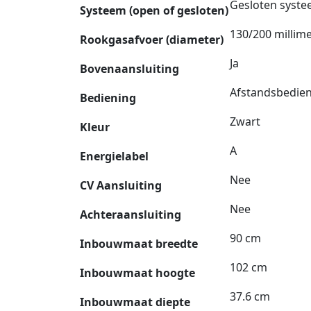
Gesloten syst
Systeem (open of gesloten)
130/200 millim
Rookgasafvoer (diameter)
Ja
Bovenaansluiting
Afstandsbedie
Bediening
Zwart
Kleur
A
Energielabel
Nee
CV Aansluiting
Nee
Achteraansluiting
90 cm
Inbouwmaat breedte
102 cm
Inbouwmaat hoogte
37.6 cm
Inbouwmaat diepte