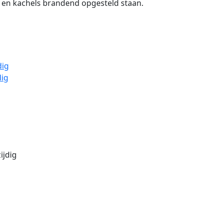
 en kachels brandend opgesteld staan.
dig
dig
ijdig