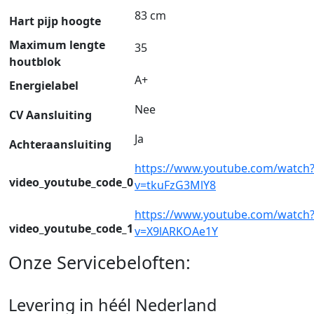
83 cm
Hart pijp hoogte
Maximum lengte
35
houtblok
A+
Energielabel
Nee
CV Aansluiting
Ja
Achteraansluiting
https://www.youtube.com/watch
video_youtube_code_0
v=tkuFzG3MlY8
https://www.youtube.com/watch
video_youtube_code_1
v=X9lARKOAe1Y
Onze Servicebeloften:
Levering in héél Nederland