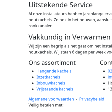
Uitstekende Service
Al onze installateurs hebben jarenlange erva
houtkachels. Zo ook in het bouwen, aanslu
rookkanalen.
Vakkundig in Verwarmen
Wij zijn een begrip als het gaat om het ins
houtkachels. Wij staan 6 dagen per week voor
Ons assortiment
Con
Hangende kachels
0
Inzetkachels
in
Inbouwkachels
Ho
Vrijstaande kachels
13
Algemene voorwaarden
-
Privacybeleid
Veilig betalen met: