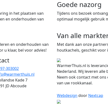
Goede nazorg
ring in het plaatsen van
Tijdens ons bezoek ontvangt
iten en onderhouden van
optimaal mogelijk gebruik 
Van alle markte
talleren en onderhouden van
Met dank aan onze partners
 u klaar, bel voor advies!
houtkachels, geschikt voor i
tact
WarmerThuis.nl is leveranci
297-303002
Nederland. Wij leveren alle
fo@warmerthuis.nl
Neem ook contact met ons o
llandse Kade 7
van uw rookkanaal.
91 JD Abcoude
Webdesign
door
Nextcap