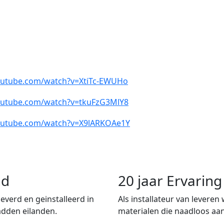
outube.com/watch?v=XtiTc-EWUHo
outube.com/watch?v=tkuFzG3MlY8
outube.com/watch?v=X9lARKOAe1Y
nd
20 jaar Ervari
verd en geinstalleerd in
Als installateur van leveren
adden eilanden.
materialen die naadloos aan