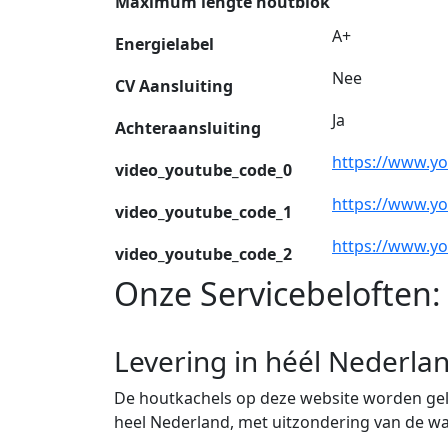
Maximum lengte houtblok
A+
Energielabel
Nee
CV Aansluiting
Ja
Achteraansluiting
https://www.y
video_youtube_code_0
https://www.y
video_youtube_code_1
https://www.y
video_youtube_code_2
Onze Servicebeloften:
Levering in héél Nederla
De houtkachels op deze website worden gele
heel Nederland, met uitzondering van de w