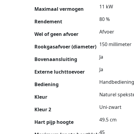
11 kW
Maximaal vermogen
80 %
Rendement
Afvoer
Wel of geen afvoer
150 millimeter
Rookgasafvoer (diameter)
Ja
Bovenaansluiting
Ja
Externe luchttoevoer
Handbedienin
Bediening
Naturel spekst
Kleur
Uni-zwart
Kleur 2
49.5 cm
Hart pijp hoogte
45