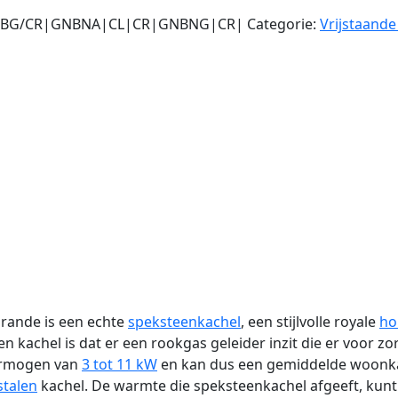
BG/CR|GNBNA|CL|CR|GNBNG|CR|
Categorie:
Vrijstaand
Grande is een echte
speksteenkachel
, een stijlvolle royale
ho
 kachel is dat er een rookgas geleider inzit die er voor z
vermogen van
3 tot 11 kW
en kan dus een gemiddelde woonk
stalen
kachel. De warmte die speksteenkachel afgeeft, kunt