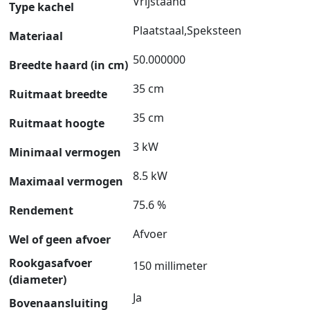
Vrijstaand
Type kachel
Plaatstaal,Speksteen
Materiaal
50.000000
Breedte haard (in cm)
35 cm
Ruitmaat breedte
35 cm
Ruitmaat hoogte
3 kW
Minimaal vermogen
8.5 kW
Maximaal vermogen
75.6 %
Rendement
Afvoer
Wel of geen afvoer
Rookgasafvoer
150 millimeter
(diameter)
Ja
Bovenaansluiting