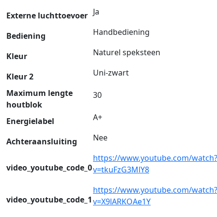
Ja
Externe luchttoevoer
Handbediening
Bediening
Naturel speksteen
Kleur
Uni-zwart
Kleur 2
Maximum lengte
30
houtblok
A+
Energielabel
Nee
Achteraansluiting
https://www.youtube.com/watch
video_youtube_code_0
v=tkuFzG3MlY8
https://www.youtube.com/watch
video_youtube_code_1
v=X9lARKOAe1Y