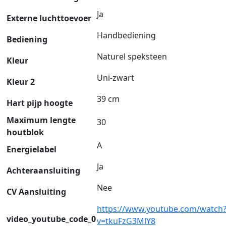
Ja
Externe luchttoevoer
Handbediening
Bediening
Naturel speksteen
Kleur
Uni-zwart
Kleur 2
39 cm
Hart pijp hoogte
Maximum lengte
30
houtblok
A
Energielabel
Ja
Achteraansluiting
Nee
CV Aansluiting
https://www.youtube.com/watch
video_youtube_code_0
v=tkuFzG3MlY8