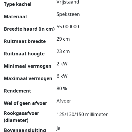
Vrijstaand
Type kachel
Speksteen
Materiaal
55.000000
Breedte haard (in cm)
29 cm
Ruitmaat breedte
23 cm
Ruitmaat hoogte
2 kW
Minimaal vermogen
6 kW
Maximaal vermogen
80 %
Rendement
Afvoer
Wel of geen afvoer
Rookgasafvoer
125/130/150 millimeter
(diameter)
Ja
Bovenaansluiting