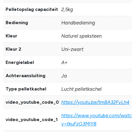
Pelletopslag capaciteit
2,5kg
Bediening
Handbediening
Kleur
Naturel speksteen
Kleur 2
Uni-zwart
Energielabel
A+
Achteraansluiting
Ja
Type pelletkachel
Lucht pelletkachel
video_youtube_code_0
https://youtu.be/tmBA32FvLh4
https://www.youtube.com/watc
video_youtube_code_1
v=tkuFzG3MlY8