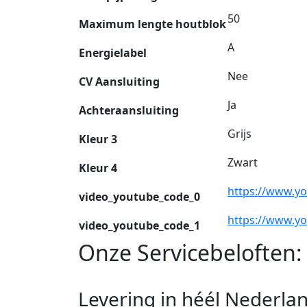
50
Maximum lengte houtblok
A
Energielabel
Nee
CV Aansluiting
Ja
Achteraansluiting
Grijs
Kleur 3
Zwart
Kleur 4
https://www.y
video_youtube_code_0
https://www.y
video_youtube_code_1
Onze Servicebeloften:
Levering in héél Nederla