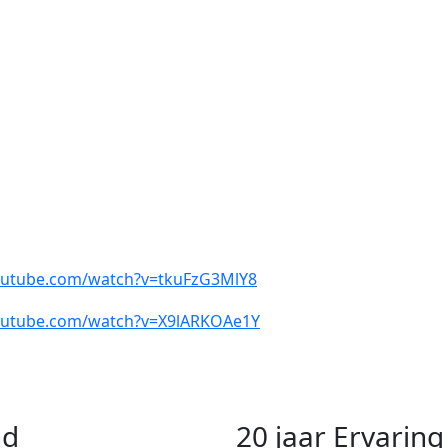
outube.com/watch?v=tkuFzG3MlY8
outube.com/watch?v=X9lARKOAe1Y
nd
20 jaar Ervari