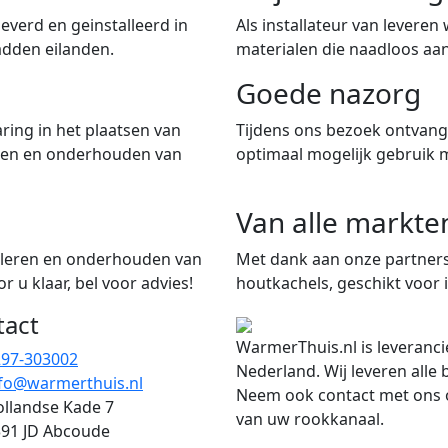
verd en geinstalleerd in
Als installateur van leveren
adden eilanden.
materialen die naadloos aan
Goede nazorg
ring in het plaatsen van
Tijdens ons bezoek ontvangt
iten en onderhouden van
optimaal mogelijk gebruik 
Van alle markte
talleren en onderhouden van
Met dank aan onze partners
 u klaar, bel voor advies!
houtkachels, geschikt voor i
tact
WarmerThuis.nl is leveranci
297-303002
Nederland. Wij leveren alle
fo@warmerthuis.nl
Neem ook contact met ons o
llandse Kade 7
van uw rookkanaal.
91 JD Abcoude