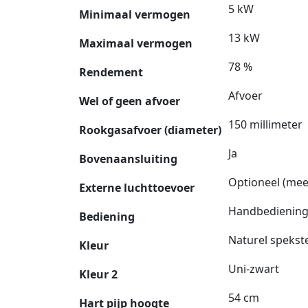
5 kW
Minimaal vermogen
13 kW
Maximaal vermogen
78 %
Rendement
Afvoer
Wel of geen afvoer
150 millimeter
Rookgasafvoer (diameter)
Ja
Bovenaansluiting
Optioneel (meer
Externe luchttoevoer
Handbedienin
Bediening
Naturel spekst
Kleur
Uni-zwart
Kleur 2
54 cm
Hart pijp hoogte