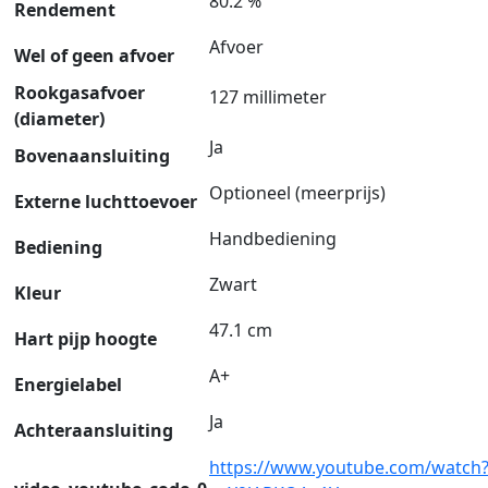
80.2 %
Rendement
Afvoer
Wel of geen afvoer
Rookgasafvoer
127 millimeter
(diameter)
Ja
Bovenaansluiting
Optioneel (meerprijs)
Externe luchttoevoer
Handbediening
Bediening
Zwart
Kleur
47.1 cm
Hart pijp hoogte
A+
Energielabel
Ja
Achteraansluiting
https://www.youtube.com/watch