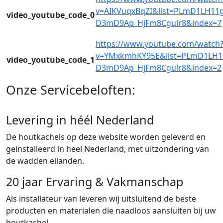
v=AIKVuqxBqZI&list=PLmD1LH11g
video_youtube_code_0
D3mD9Ap_HjFm8Cgulr8&index=7
https://www.youtube.com/watch
v=YMxkmhKY95E&list=PLmD1LH11
video_youtube_code_1
D3mD9Ap_HjFm8Cgulr8&index=2
Onze Servicebeloften:
Levering in héél Nederland
De houtkachels op deze website worden geleverd en
geinstalleerd in heel Nederland, met uitzondering van
de wadden eilanden.
20 jaar Ervaring & Vakmanschap
Als installateur van leveren wij uitsluitend de beste
producten en materialen die naadloos aansluiten bij uw
houtkachel.