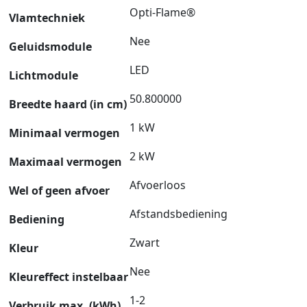
Opti-Flame®
Vlamtechniek
Nee
Geluidsmodule
LED
Lichtmodule
50.800000
Breedte haard (in cm)
1 kW
Minimaal vermogen
2 kW
Maximaal vermogen
Afvoerloos
Wel of geen afvoer
Afstandsbediening
Bediening
Zwart
Kleur
Nee
Kleureffect instelbaar
1-2
Verbruik max. (kWh)