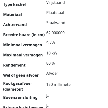
Vrijstaand
Type kachel
Plaatstaal
Materiaal
Staalwand
Achterwand
62.000000
Breedte haard (in cm)
5 kW
Minimaal vermogen
10 kW
Maximaal vermogen
80 %
Rendement
Afvoer
Wel of geen afvoer
Rookgasafvoer
150 millimeter
(diameter)
Ja
Bovenaansluiting
Ja
Externe luchttoevoer