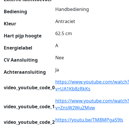
Handbediening
Bediening
Antraciet
Kleur
62.5 cm
Hart pijp hoogte
A
Energielabel
Nee
CV Aansluiting
Ja
Achteraansluiting
https://www.youtube.com/watch
video_youtube_code_0
v=UA1Kb8zRkKs
https://www.youtube.com/watch
video_youtube_code_1
v=ZnsW2WuZMvw
https://youtu.be/TM8MPgaS9ls
video_youtube_code_2