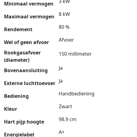
3 kW
Minimaal vermogen
8 kW
Maximaal vermogen
80 %
Rendement
Afvoer
Wel of geen afvoer
Rookgasafvoer
150 millimeter
(diameter)
Ja
Bovenaansluiting
Ja
Externe luchttoevoer
Handbediening
Bediening
Zwart
Kleur
98.9 cm
Hart pijp hoogte
A+
Energielabel