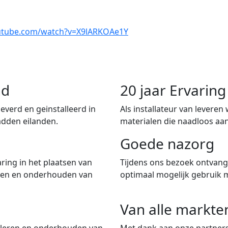
utube.com/watch?v=X9lARKOAe1Y
nd
20 jaar Ervari
verd en geinstalleerd in
Als installateur van leveren
adden eilanden.
materialen die naadloos aan
Goede nazorg
ring in het plaatsen van
Tijdens ons bezoek ontvangt
iten en onderhouden van
optimaal mogelijk gebruik 
Van alle markte
talleren en onderhouden van
Met dank aan onze partners