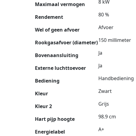
8 kW
Maximaal vermogen
80 %
Rendement
Afvoer
Wel of geen afvoer
150 millimeter
Rookgasafvoer (diameter)
Ja
Bovenaansluiting
Ja
Externe luchttoevoer
Handbediening
Bediening
Zwart
Kleur
Grijs
Kleur 2
98.9 cm
Hart pijp hoogte
A+
Energielabel