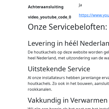
Ja
Achteraansluiting
https://www.yo
video_youtube_code_0
Onze Servicebeloften:
Levering in héél Nederla
De houtkachels op deze website worden gele
heel Nederland, met uitzondering van de w
Uitstekende Service
Al onze installateurs hebben jarenlange erva
houtkachels. Zo ook in het bouwen, aanslu
rookkanalen.
Vakkundig in Verwarmen
Wij zijn een begrip als het gaat om het ins