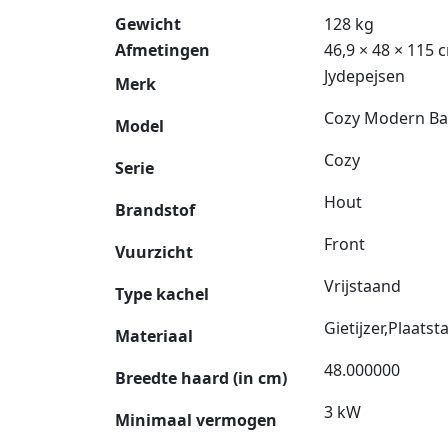
Gewicht
128 kg
Afmetingen
46,9 × 48 × 115 
Jydepejsen
Merk
Cozy Modern Ba
Model
Cozy
Serie
Hout
Brandstof
Front
Vuurzicht
Vrijstaand
Type kachel
Gietijzer,Plaatst
Materiaal
48.000000
Breedte haard (in cm)
3 kW
Minimaal vermogen