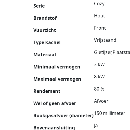
Cozy
Serie
Hout
Brandstof
Front
Vuurzicht
Vrijstaand
Type kachel
Gietijzer,Plaatst
Materiaal
3 kW
Minimaal vermogen
8 kW
Maximaal vermogen
80 %
Rendement
Afvoer
Wel of geen afvoer
150 millimeter
Rookgasafvoer (diameter)
Ja
Bovenaansluiting