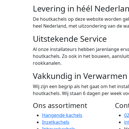
Levering in héél Nederla
De houtkachels op deze website worden gele
heel Nederland, met uitzondering van de w
Uitstekende Service
Al onze installateurs hebben jarenlange erva
houtkachels. Zo ook in het bouwen, aanslu
rookkanalen.
Vakkundig in Verwarmen
Wij zijn een begrip als het gaat om het ins
houtkachels. Wij staan 6 dagen per week voor
Ons assortiment
Con
Hangende kachels
0
Inzetkachels
in
Inbouwkachels
Ho