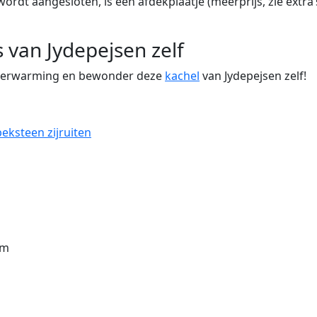
ordt aangesloten, is een afdekplaatje (meerprijs, zie extra’
van Jydepejsen zelf
Verwarming en bewonder deze
kachel
van Jydepejsen zelf!
eksteen zijruiten
cm