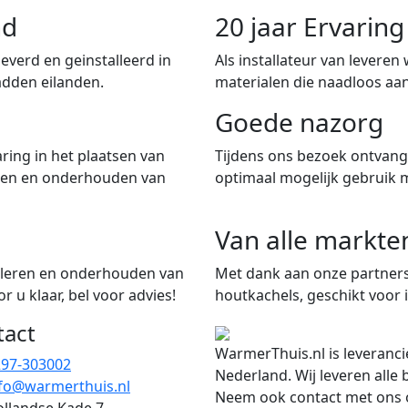
nd
20 jaar Ervari
verd en geinstalleerd in
Als installateur van leveren
adden eilanden.
materialen die naadloos aan
Goede nazorg
ring in het plaatsen van
Tijdens ons bezoek ontvangt
iten en onderhouden van
optimaal mogelijk gebruik 
Van alle markte
talleren en onderhouden van
Met dank aan onze partners
 u klaar, bel voor advies!
houtkachels, geschikt voor i
tact
WarmerThuis.nl is leveranci
297-303002
Nederland. Wij leveren alle
fo@warmerthuis.nl
Neem ook contact met ons o
llandse Kade 7