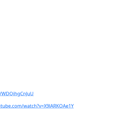
be/WDQihgCnJuU
utube.com/watch?v=X9lARKOAe1Y