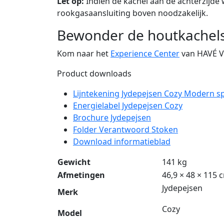
Let op:
Indien de kachel aan de achterzijde w
rookgasaansluiting boven noodzakelijk.
Bewonder de houtkachels 
Kom naar het
Experience Center
van HAVÉ 
Product downloads
Lijntekening Jydepejsen Cozy Modern sp
Energielabel Jydepejsen Cozy
Brochure Jydepejsen
Folder Verantwoord Stoken
Download informatieblad
Gewicht
141 kg
Afmetingen
46,9 × 48 × 115 
Jydepejsen
Merk
Cozy
Model