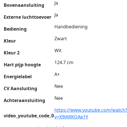
Ja
Bovenaansluiting
Ja
Externe luchttoevoer
Handbediening
Bediening
Zwart
Kleur
Wit
Kleur 2
124.7 cm
Hart pijp hoogte
A+
Energielabel
Nee
CV Aansluiting
Nee
Achteraansluiting
https://www.youtube.com/watch
video_youtube_code_0
v=X9lARKOAe1Y