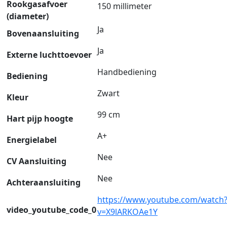
Rookgasafvoer
150 millimeter
(diameter)
Ja
Bovenaansluiting
Ja
Externe luchttoevoer
Handbediening
Bediening
Zwart
Kleur
99 cm
Hart pijp hoogte
A+
Energielabel
Nee
CV Aansluiting
Nee
Achteraansluiting
https://www.youtube.com/watch
video_youtube_code_0
v=X9lARKOAe1Y