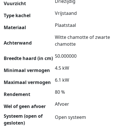
Driezijdig
Vuurzicht
Vrijstaand
Type kachel
Plaatstaal
Materiaal
Witte chamotte of zwarte
Achterwand
chamotte
50.000000
Breedte haard (in cm)
4.5 kW
Minimaal vermogen
6.1 kW
Maximaal vermogen
80 %
Rendement
Afvoer
Wel of geen afvoer
Systeem (open of
Open systeem
gesloten)