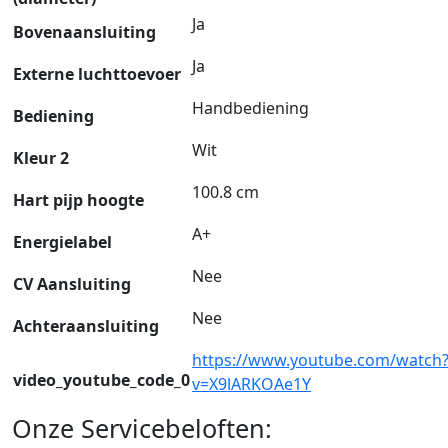
Ja
Bovenaansluiting
Ja
Externe luchttoevoer
Handbediening
Bediening
Wit
Kleur 2
100.8 cm
Hart pijp hoogte
A+
Energielabel
Nee
CV Aansluiting
Nee
Achteraansluiting
https://www.youtube.com/watch
video_youtube_code_0
v=X9lARKOAe1Y
Onze Servicebeloften: