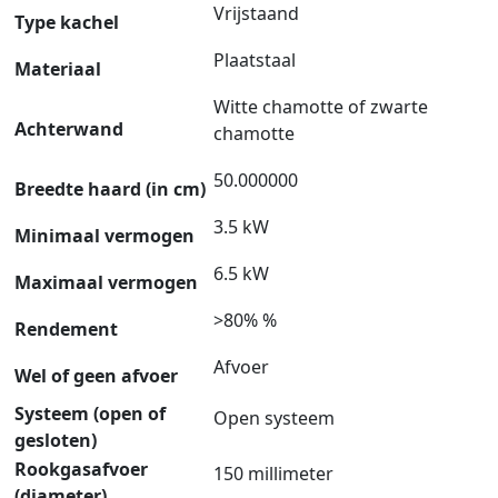
Vrijstaand
Type kachel
Plaatstaal
Materiaal
Witte chamotte of zwarte
Achterwand
chamotte
50.000000
Breedte haard (in cm)
3.5 kW
Minimaal vermogen
6.5 kW
Maximaal vermogen
>80% %
Rendement
Afvoer
Wel of geen afvoer
Systeem (open of
Open systeem
gesloten)
Rookgasafvoer
150 millimeter
(diameter)