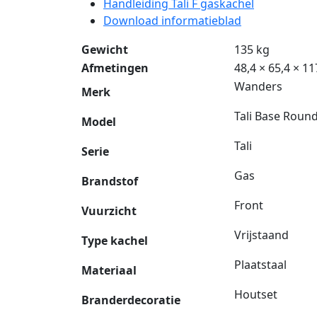
Handleiding Tali F gaskachel
Download informatieblad
Gewicht
135 kg
Afmetingen
48,4 × 65,4 × 1
Wanders
Merk
Tali Base Roun
Model
Tali
Serie
Gas
Brandstof
Front
Vuurzicht
Vrijstaand
Type kachel
Plaatstaal
Materiaal
Houtset
Branderdecoratie