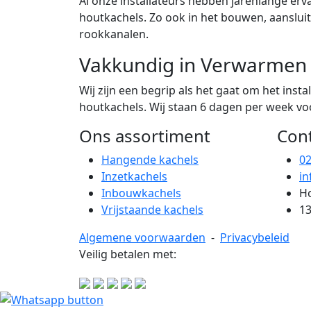
Al onze installateurs hebben jarenlange erva
houtkachels. Zo ook in het bouwen, aanslu
rookkanalen.
Vakkundig in Verwarmen
Wij zijn een begrip als het gaat om het ins
houtkachels. Wij staan 6 dagen per week voor
Ons assortiment
Con
Hangende kachels
0
Inzetkachels
in
Inbouwkachels
Ho
Vrijstaande kachels
13
Algemene voorwaarden
-
Privacybeleid
Veilig betalen met: