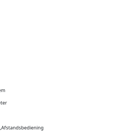
eem
eter
,Afstandsbediening