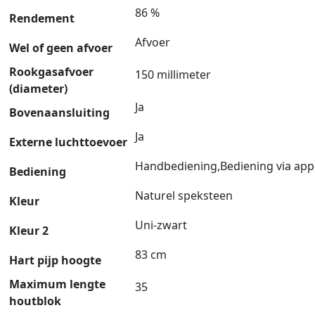
86 %
Rendement
Afvoer
Wel of geen afvoer
Rookgasafvoer
150 millimeter
(diameter)
Ja
Bovenaansluiting
Ja
Externe luchttoevoer
Handbediening,Bediening via app
Bediening
Naturel speksteen
Kleur
Uni-zwart
Kleur 2
83 cm
Hart pijp hoogte
Maximum lengte
35
houtblok