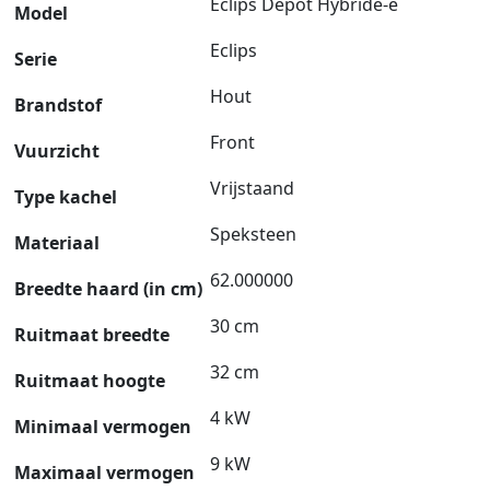
Eclips Depot Hybride-e
Model
Eclips
Serie
Hout
Brandstof
Front
Vuurzicht
Vrijstaand
Type kachel
Speksteen
Materiaal
62.000000
Breedte haard (in cm)
30 cm
Ruitmaat breedte
32 cm
Ruitmaat hoogte
4 kW
Minimaal vermogen
9 kW
Maximaal vermogen