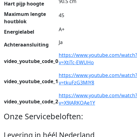
90.5 cm
Hart pijp hoogte
Maximum lengte
45
houtblok
A+
Energielabel
Ja
Achteraansluiting
https://www.youtube.com/watch
video_youtube_code_0
v=XtiTc-EWUHo
https://www.youtube.com/watch
video_youtube_code_1
v=tkuFzG3MlY8
https://www.youtube.com/watch
video_youtube_code_2
v=X9lARKOAe1Y
Onze Servicebeloften:
Levering in héél Nederland