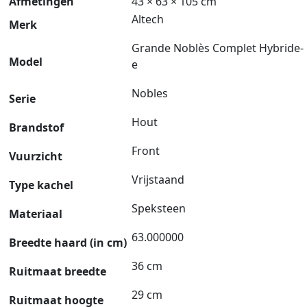
Afmetingen
43 × 63 × 105 cm
Altech
Merk
Grande Noblès Complet Hybride-
Model
e
Nobles
Serie
Hout
Brandstof
Front
Vuurzicht
Vrijstaand
Type kachel
Speksteen
Materiaal
63.000000
Breedte haard (in cm)
36 cm
Ruitmaat breedte
29 cm
Ruitmaat hoogte