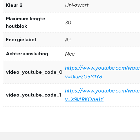
Kleur 2
Uni-zwart
Maximum lengte
30
houtblok
Energielabel
A+
Achteraansluiting
Nee
https://www.youtube.com/watc
video_youtube_code_0
v=tkuFzG3MlY8
https://www.youtube.com/watc
video_youtube_code_1
v=X9lARKOAe1Y