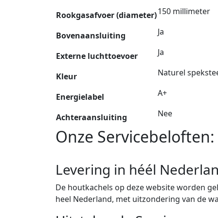
150 millimeter
Rookgasafvoer (diameter)
Ja
Bovenaansluiting
Ja
Externe luchttoevoer
Naturel spekste
Kleur
A+
Energielabel
Nee
Achteraansluiting
Onze Servicebeloften:
Levering in héél Nederla
De houtkachels op deze website worden gele
heel Nederland, met uitzondering van de w