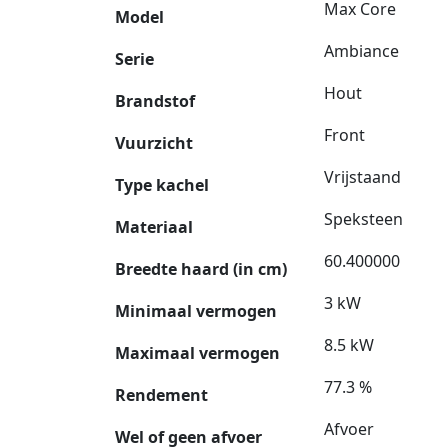
Max Core
Model
Ambiance
Serie
Hout
Brandstof
Front
Vuurzicht
Vrijstaand
Type kachel
Speksteen
Materiaal
60.400000
Breedte haard (in cm)
3 kW
Minimaal vermogen
8.5 kW
Maximaal vermogen
77.3 %
Rendement
Afvoer
Wel of geen afvoer