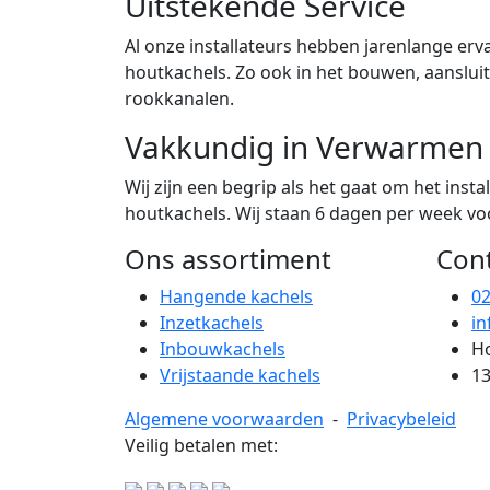
Uitstekende Service
Al onze installateurs hebben jarenlange erva
houtkachels. Zo ook in het bouwen, aanslu
rookkanalen.
Vakkundig in Verwarmen
Wij zijn een begrip als het gaat om het ins
houtkachels. Wij staan 6 dagen per week voor
Ons assortiment
Con
Hangende kachels
0
Inzetkachels
in
Inbouwkachels
Ho
Vrijstaande kachels
13
Algemene voorwaarden
-
Privacybeleid
Veilig betalen met: