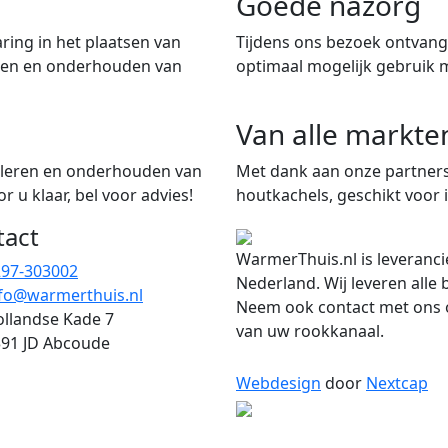
Goede nazorg
ring in het plaatsen van
Tijdens ons bezoek ontvangt
iten en onderhouden van
optimaal mogelijk gebruik 
Van alle markte
talleren en onderhouden van
Met dank aan onze partners
 u klaar, bel voor advies!
houtkachels, geschikt voor i
tact
WarmerThuis.nl is leveranci
297-303002
Nederland. Wij leveren alle
fo@warmerthuis.nl
Neem ook contact met ons o
llandse Kade 7
van uw rookkanaal.
91 JD Abcoude
Webdesign
door
Nextcap