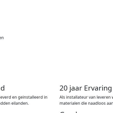
en
nd
20 jaar Ervari
verd en geinstalleerd in
Als installateur van leveren
adden eilanden.
materialen die naadloos aan