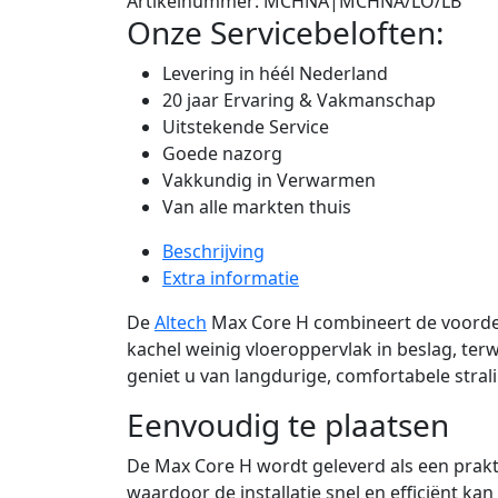
Artikelnummer:
MCHNA|MCHNA/LO/LB
Onze Servicebeloften:
Levering in héél Nederland
20 jaar Ervaring & Vakmanschap
Uitstekende Service
Goede nazorg
Vakkundig in Verwarmen
Van alle markten thuis
Beschrijving
Extra informatie
De
Altech
Max Core H combineert de voorde
kachel weinig vloeroppervlak in beslag, te
geniet u van langdurige, comfortabele stra
Eenvoudig te plaatsen
De Max Core H wordt geleverd als een prak
waardoor de installatie snel en efficiënt ka