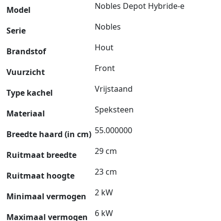
Nobles Depot Hybride-e
Model
Nobles
Serie
Hout
Brandstof
Front
Vuurzicht
Vrijstaand
Type kachel
Speksteen
Materiaal
55.000000
Breedte haard (in cm)
29 cm
Ruitmaat breedte
23 cm
Ruitmaat hoogte
2 kW
Minimaal vermogen
6 kW
Maximaal vermogen