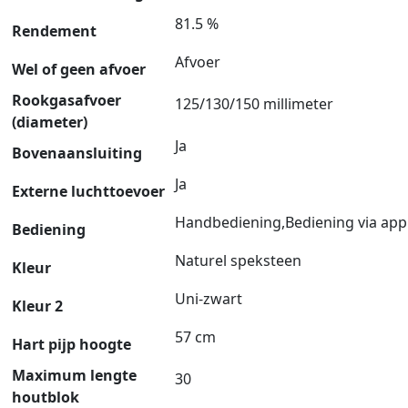
81.5 %
Rendement
Afvoer
Wel of geen afvoer
Rookgasafvoer
125/130/150 millimeter
(diameter)
Ja
Bovenaansluiting
Ja
Externe luchttoevoer
Handbediening,Bediening via app
Bediening
Naturel speksteen
Kleur
Uni-zwart
Kleur 2
57 cm
Hart pijp hoogte
Maximum lengte
30
houtblok