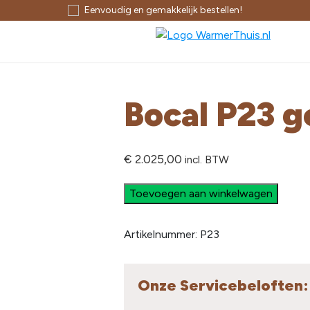
Eenvoudig en gemakkelijk bestellen!
Bocal P23 g
€
2.025,00
incl. BTW
Toevoegen aan winkelwagen
Artikelnummer:
P23
Onze Servicebeloften: