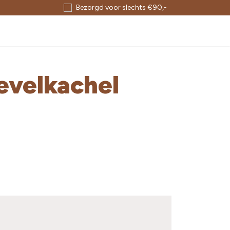
Bezorgd voor slechts €90,-
evelkachel