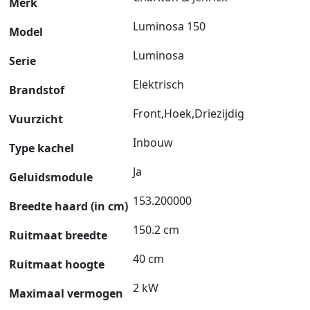
Merk
Luminosa 150
Model
Luminosa
Serie
Elektrisch
Brandstof
Front,Hoek,Driezijdig
Vuurzicht
Inbouw
Type kachel
Ja
Geluidsmodule
153.200000
Breedte haard (in cm)
150.2 cm
Ruitmaat breedte
40 cm
Ruitmaat hoogte
2 kW
Maximaal vermogen