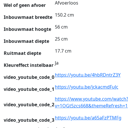
Afvoerloos
Wel of geen afvoer
150.2 cm
Inbouwmaat breedte
56 cm
Inbouwmaat hoogte
25 cm
Inbouwmaat diepte
17.7 cm
Ruitmaat diepte
Ja
Kleureffect instelbaar
https://youtu.be/4hbRDntrZ3Y
video_youtube_code_0
https://youtu.be/jckacmdFuJc
video_youtube_code_1
https://www.youtube.com/watch
video_youtube_code_2
v=1OGt5zcs668&themeRefresh=1
https://youtu.be/a65aFzPTMFg
video_youtube_code_3