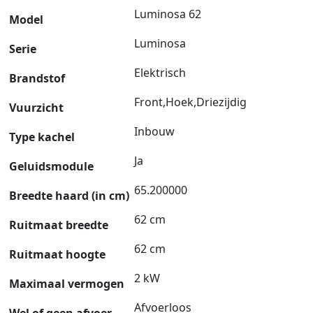
Luminosa 62
Model
Luminosa
Serie
Elektrisch
Brandstof
Front,Hoek,Driezijdig
Vuurzicht
Inbouw
Type kachel
Ja
Geluidsmodule
65.200000
Breedte haard (in cm)
62 cm
Ruitmaat breedte
62 cm
Ruitmaat hoogte
2 kW
Maximaal vermogen
Afvoerloos
Wel of geen afvoer