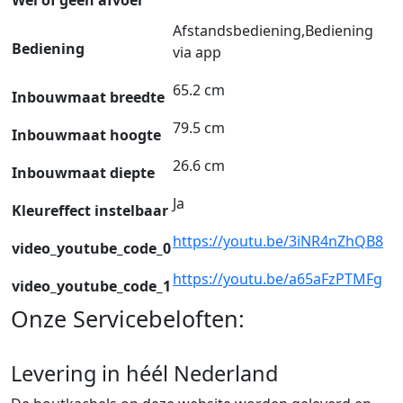
Afstandsbediening,Bediening
Bediening
via app
65.2 cm
Inbouwmaat breedte
79.5 cm
Inbouwmaat hoogte
26.6 cm
Inbouwmaat diepte
Ja
Kleureffect instelbaar
https://youtu.be/3iNR4nZhQB8
video_youtube_code_0
https://youtu.be/a65aFzPTMFg
video_youtube_code_1
Onze Servicebeloften:
Levering in héél Nederland