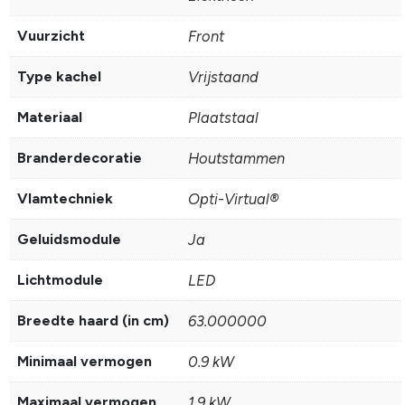
Vuurzicht
Front
Type kachel
Vrijstaand
Materiaal
Plaatstaal
Branderdecoratie
Houtstammen
Vlamtechniek
Opti-Virtual®
Geluidsmodule
Ja
Lichtmodule
LED
Breedte haard (in cm)
63.000000
Minimaal vermogen
0.9 kW
Maximaal vermogen
1.9 kW