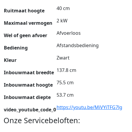
40 cm
Ruitmaat hoogte
2 kW
Maximaal vermogen
Afvoerloos
Wel of geen afvoer
Afstandsbediening
Bediening
Zwart
Kleur
137.8 cm
Inbouwmaat breedte
75.5 cm
Inbouwmaat hoogte
53.7 cm
Inbouwmaat diepte
https://youtu.be/MiVYiTFG7lg
video_youtube_code_0
Onze Servicebeloften: