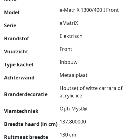
e-MatriX 1300/400 I Front
Model
eMatriX
Serie
Elektrisch
Brandstof
Front
Vuurzicht
Inbouw
Type kachel
Metaalplaat
Achterwand
Houtset of witte carrara of
Branderdecoratie
acrylic ice
Opti-Myst®
Vlamtechniek
137.800000
Breedte haard (in cm)
130 cm
Ruitmaat breedte