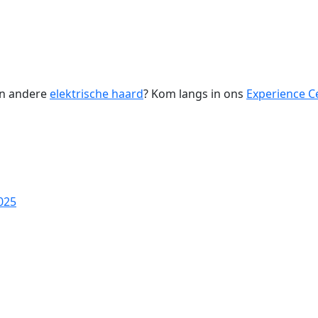
en andere
elektrische haard
? Kom langs in ons
Experience C
025