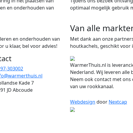
ring in het plaatsen van
Tijdens ons bezoek ontvangt
iten en onderhouden van
optimaal mogelijk gebruik 
Van alle markte
talleren en onderhouden van
Met dank aan onze partners
 u klaar, bel voor advies!
houtkachels, geschikt voor i
tact
WarmerThuis.nl is leveranci
297-303002
Nederland. Wij leveren alle
fo@warmerthuis.nl
Neem ook contact met ons o
llandse Kade 7
van uw rookkanaal.
91 JD Abcoude
Webdesign
door
Nextcap