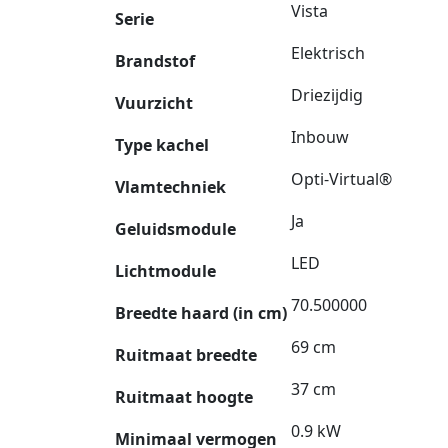
Vista
Serie
Elektrisch
Brandstof
Driezijdig
Vuurzicht
Inbouw
Type kachel
Opti-Virtual®
Vlamtechniek
Ja
Geluidsmodule
LED
Lichtmodule
70.500000
Breedte haard (in cm)
69 cm
Ruitmaat breedte
37 cm
Ruitmaat hoogte
0.9 kW
Minimaal vermogen