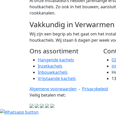
Al onze installateurs hebben jarenlange erva
houtkachels. Zo ook in het bouwen, aanslu
rookkanalen.
Vakkundig in Verwarmen
Wij zijn een begrip als het gaat om het ins
houtkachels. Wij staan 6 dagen per week voor
Ons assortiment
Con
Hangende kachels
0
Inzetkachels
in
Inbouwkachels
Ho
Vrijstaande kachels
13
Algemene voorwaarden
-
Privacybeleid
Veilig betalen met: