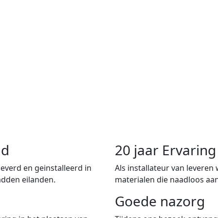
nd
20 jaar Ervari
verd en geinstalleerd in
Als installateur van leveren
adden eilanden.
materialen die naadloos aan
Goede nazorg