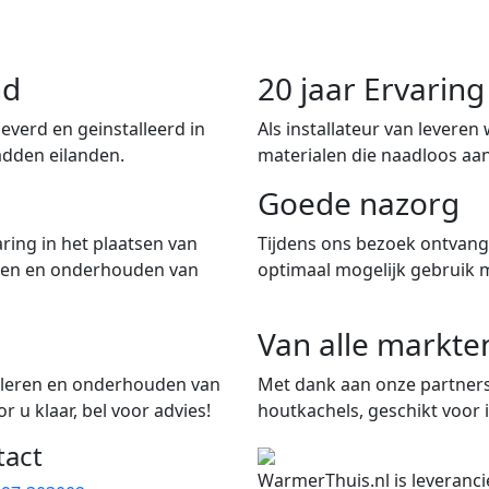
nd
20 jaar Ervari
verd en geinstalleerd in
Als installateur van leveren
adden eilanden.
materialen die naadloos aan
Goede nazorg
ring in het plaatsen van
Tijdens ons bezoek ontvangt
iten en onderhouden van
optimaal mogelijk gebruik 
Van alle markte
talleren en onderhouden van
Met dank aan onze partners
 u klaar, bel voor advies!
houtkachels, geschikt voor i
tact
WarmerThuis.nl is leveranci