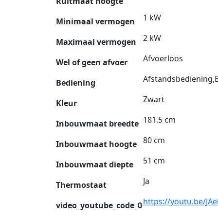
Ruitmaat hoogte
1 kW
Minimaal vermogen
2 kW
Maximaal vermogen
Afvoerloos
Wel of geen afvoer
Afstandsbediening,B
Bediening
Zwart
Kleur
181.5 cm
Inbouwmaat breedte
80 cm
Inbouwmaat hoogte
51 cm
Inbouwmaat diepte
Ja
Thermostaat
https://youtu.be/JA
video_youtube_code_0