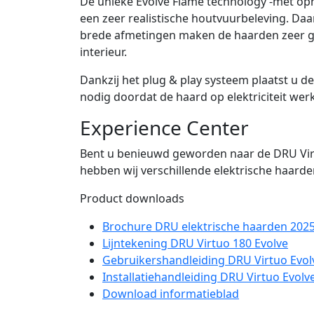
De unieke Evolve Flame technology -met op
een zeer realistische houtvuurbeleving. Da
brede afmetingen maken de haarden zeer gesc
interieur.
Dankzij het plug & play systeem plaatst u d
nodig doordat de haard op elektriciteit wer
Experience Center
Bent u benieuwd geworden naar de DRU Virtu
hebben wij verschillende elektrische haarde
Product downloads
Brochure DRU elektrische haarden 202
Lijntekening DRU Virtuo 180 Evolve
Gebruikershandleiding DRU Virtuo Evol
Installatiehandleiding DRU Virtuo Evolv
Download informatieblad