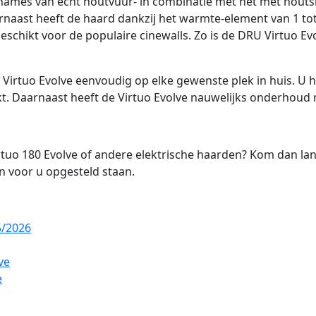
names van echt houtvuur- in combinatie met het met houts
arnaast heeft de haard dankzij het warmte-element van 1 t
hikt voor de populaire cinewalls. Zo is de DRU Virtuo Evolv
e Virtuo Evolve eenvoudig op elke gewenste plek in huis. U 
kt. Daarnaast heeft de Virtuo Evolve nauwelijks onderhoud 
o 180 Evolve of andere elektrische haarden? Kom dan lang
n voor u opgesteld staan.
5/2026
ve
e