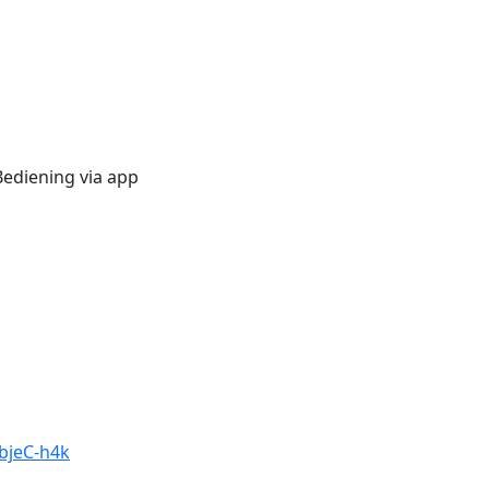
ediening via app
ebjeC-h4k