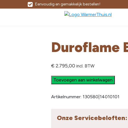
Eenvoudig en gemakkelijk bestellen!
Duroflame 
€
2.795,00
incl. BTW
Toevoegen aan winkelwagen
Artikelnummer:
130580|14010101
Onze Servicebeloften: