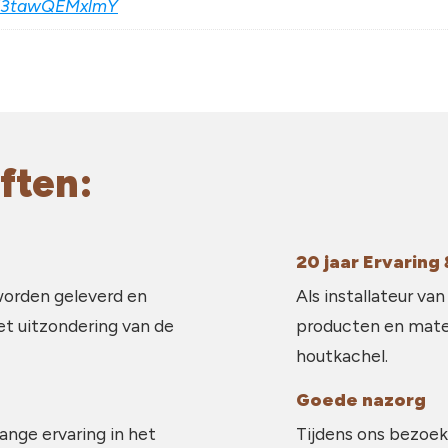
e/3tawQEMxlmY
ften:
20 jaar Ervarin
worden geleverd en
Als installateur van
et uitzondering van de
producten en mater
houtkachel.
Goede nazorg
ange ervaring in het
Tijdens ons bezoek