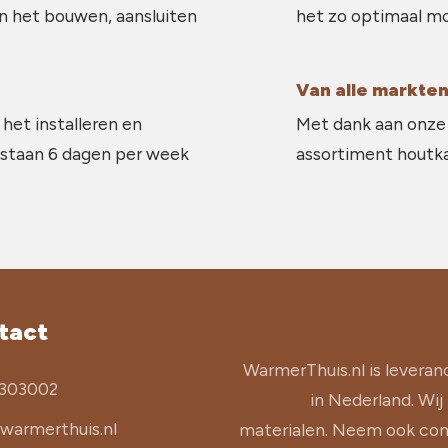
in het bouwen, aansluiten
het zo optimaal mo
Van alle markten
 het installeren en
Met dank aan onze 
 staan 6 dagen per week
assortiment houtkac
tact
WarmerThuis.nl is leveran
303002
in Nederland. Wij
warmerthuis.nl
materialen. Neem ook cont