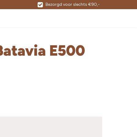
Bezorgd voor slechts €90,-
Batavia E500