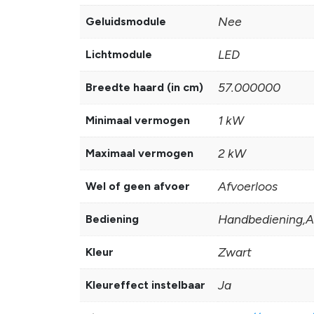
Nee
Geluidsmodule
LED
Lichtmodule
57.000000
Breedte haard (in cm)
1 kW
Minimaal vermogen
2 kW
Maximaal vermogen
Afvoerloos
Wel of geen afvoer
Handbediening,Af
Bediening
Zwart
Kleur
Ja
Kleureffect instelbaar